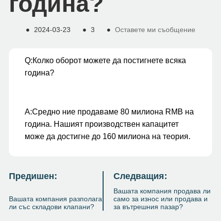
година?
●
2024-03-23
●
3
●
Оставете ми съобщение
Q:
Колко оборот можете да постигнете всяка
година?
A:
Средно ние продаваме 80 милиона RMB на
година. Нашият производствен капацитет
може да достигне до 160 милиона на теория.
Предишен:
Следващия:
Вашата компания продава ли
Вашата компания разполага
само за износ или продава и
ли със складови клапани?
за вътрешния пазар?