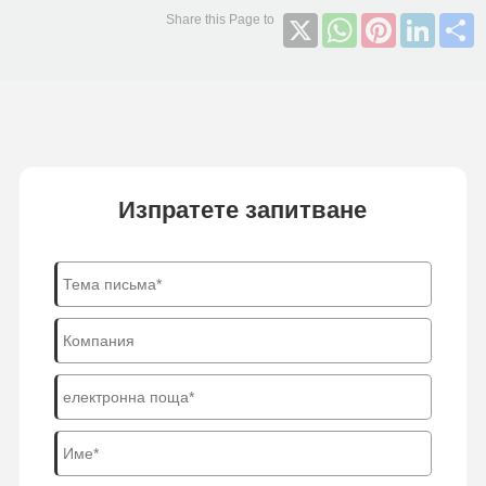
X
WhatsApp
Pinterest
Linked
S
Изпратете запитване