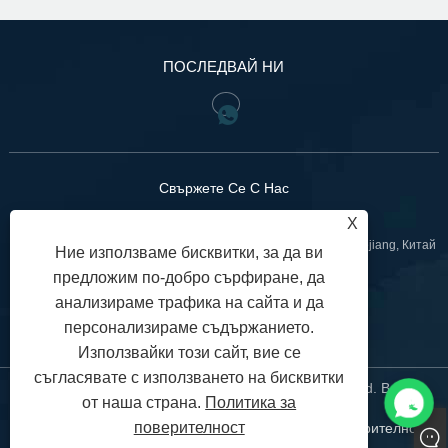
ПОСЛЕДВАЙ НИ
Свържете Се С Нас
X
:No. 799 Jinniu Street, Bihu Town, Liandu District, Lishui, Zhejiang, Китай
Ние използваме бисквитки, за да ви
предложим по-добро сърфиране, да
+86-18967740566
Тел:
анализираме трафика на сайта и да
sales02@gntvalve.com
:
персонализираме съдържанието.
Използвайки този сайт, вие се
съгласявате с използването на бисквитки
Авторско право © 2024 Zhejiang Liangyi Valve Co., Ltd. Всички
от наша страна.
Политика за
права запазени.
поверителност
Links
Sitemap
RSS
XML
Политика за поверителност
|
|
|
|