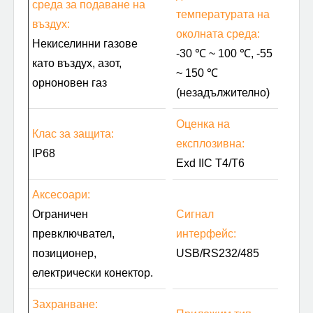
среда за подаване на
температурата на
въздух:
околната среда:
Некиселинни газове
-30 ℃ ~ 100 ℃, -55
като въздух, азот,
~ 150 ℃
орноновен газ
(незадължително)
Оценка на
Клас за защита:
експлозивна:
IP68
Exd IIC T4/T6
Аксесоари:
Ограничен
Сигнал
превключвател,
интерфейс:
позиционер,
USB/RS232/485
електрически конектор.
Захранване: