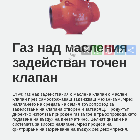
Газ над масления
X
WhatsApp
Pinterest
LinkedI
S
задействан точен
клапан
LYV® газ над задействания с маслена клапан с маслен
клапан през самоотражаващ задвижващ механизъм. Чрез
налягането на средата на самия тръбопровод за
задействане на клапана отворен и затварящ. Продуктът
директно използва природен газ вътре в тръбопровода като
подаване на въздух на пневматично. Целият дизайн на
системата за високо налягане. Чрез процеса на
филтриране на захранване на въздух без декомпресия.