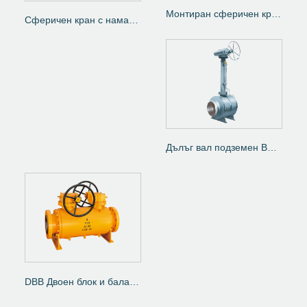
Монтиран сферичен кран за високо налягане
Сферичен кран с намален отвор
Дълъг вал подземен BW краища с топка клапан
DBB Двоен блок и бала на бала