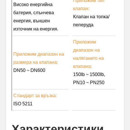
Приложим тип
Високо енергийна
клапан:
батерия, слънчева
Клапан на топка/
енергия, външен
пеперуда
източник на енергия.
Приложим
диапазон на
Приложим диапазон на
налягането на
размера на клапана:
клапана:
DN50 ~ DN600
150lb ~ 1500lb,
PN10 ~ PN250
Стандарт за връзка:
ISO 5211
Характеристики