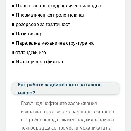
■ Пълно заварен хидравличен цилиндър
■ Пневматичен контролен клапан
■ резервоар за газ/течност
■ Позиционер
■ Паралелна механична структура на
шотландски иго
■ Изолационен филтър
Как работи задвижването на газово
масло?
Газът над нефтените задвижвания
използват газ с високо налягане, доставен
от тръбопровода, окачен над хидравлична
течност, за да се премести механиката на