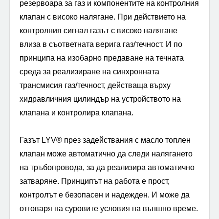
резервоара за газ и компонентите на контролния
клапан с високо налягане. При действието на
контролния сигнал газът с високо налягане
влиза в съответната верига газ/течност. И по
принципа на изобарно предаване на течната
среда за реализиране на синхронната
трансмисия газ/течност, действаща върху
хидравличния цилиндър на устройството на
клапана и контролира клапана.
Газът LYV® през задействания с масло топлен
клапан може автоматично да следи налягането
на тръбопровода, за да реализира автоматично
затваряне. Принципът на работа е прост,
контролът е безопасен и надежден. И може да
отговаря на суровите условия на външно време.